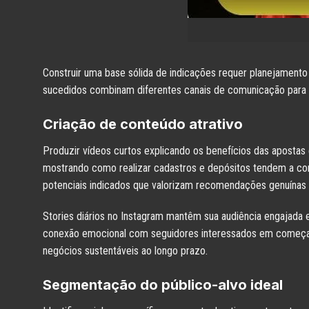
Construir uma base sólida de indicações requer planejamento 
sucedidos combinam diferentes canais de comunicação para al
Criação de conteúdo atrativo
Produzir vídeos curtos explicando os benefícios das apostas e
mostrando como realizar cadastros e depósitos tendem a con
potenciais indicados que valorizam recomendações genuínas 
Stories diários no Instagram mantêm sua audiência engajada 
conexão emocional com seguidores interessados em começar
negócios sustentáveis ao longo prazo.
Segmentação do público-alvo ideal