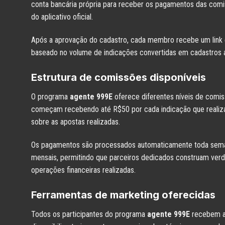
conta bancária própria para receber os pagamentos das comi
do aplicativo oficial.
Após a aprovação do cadastro, cada membro recebe um link e
baseado no volume de indicações convertidas em cadastros a
Estrutura de comissões disponíveis
O programa
agente 999E
oferece diferentes níveis de comis
começam recebendo até R$50 por cada indicação que realiza
sobre as apostas realizadas.
Os pagamentos são processados automaticamente toda semana 
mensais, permitindo que parceiros dedicados construam verda
operações financeiras realizadas.
Ferramentas de marketing oferecidas
Todos os participantes do programa
agente 999E
recebem ac