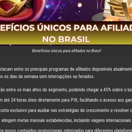
Benefícios únicos para afiliados no Brasil
tacam entre os principais programas de afiliados disponíveis atualmen
os os dias da semana sem interrupções ou feriados.
ão entre os mais altos do segmento, podendo chegar a 45% sobre o luc
m até 24 horas úteis diretamente para PIX, facilitando o acesso aos 
nta exclusivo para auxiliar nas estratégias de crescimento e resolver 
atingem metas mensais estabelecidas, incluindo viagens internacionais
s novos conteúdos promocionais otimizados para diferentes plataform