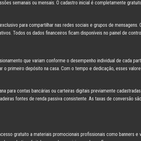
ssões semanais ou mensais. O cadastro inicial é completamente gratuit
xclusivo para compartilhar nas redes sociais e grupos de mensagens.
tivos. Todos os dados financeiros ficam disponíveis no painel de con
sionamento que variam conforme o desempenho individual de cada partic
r o primeiro depósito na casa. Com o tempo e dedicação, esses valore
para contas bancárias ou carteiras digitais previamente cadastradas 
deiras fontes de renda passiva consistente. As taxas de conversão são 
esso gratuito a materiais promocionais profissionais como banners e 