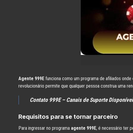
Agente 999E
funciona como um programa de afiliados onde o
revolucionário permite que qualquer pessoa construa uma renda
Contato 999E
– Canais de Suporte Disponíve
Requisitos para se tornar parceiro
Para ingressar no programa
agente 999E
, é necessário ter 