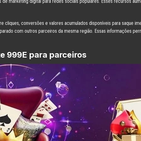
s de marketing digital para redes sociais populares. Esses recursos 
bre cliques, conversões e valores acumulados disponíveis para saque im
arado com outros parceiros da mesma região. Essas informações permi
e 999E para parceiros