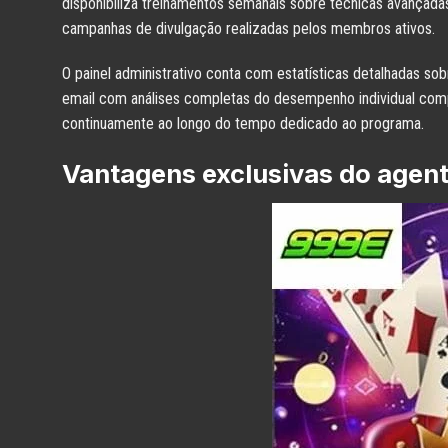
disponibiliza treinamentos semanais sobre técnicas avançada
campanhas de divulgação realizadas pelos membros ativos.
O painel administrativo conta com estatísticas detalhadas so
email com análises completas do desempenho individual comp
continuamente ao longo do tempo dedicado ao programa.
Vantagens exclusivas do agent