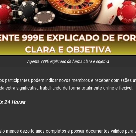
Agente 999E explicado de forma clara e objetiva
s participantes podem indicar novos membros e receber comissões atra
 extra significativa trabalhando de forma totalmente online e flexível.
is 24 Horas
pelo menos dezoito anos completos e possuir documentos válidos para v