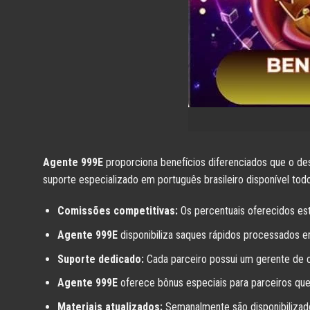
Agente 999E
proporciona benefícios diferenciados que o des
suporte especializado em português brasileiro disponível tod
Comissões competitivas:
Os percentuais oferecidos est
Agente 999E
disponibiliza saques rápidos processados e
Suporte dedicado:
Cada parceiro possui um gerente de co
Agente 999E
oferece bônus especiais para parceiros que 
Materiais atualizados:
Semanalmente são disponibilizado