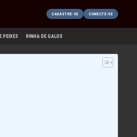
CADASTRE-SE
CONECTE-SE
E PEIXES
RINHA DE GALOS