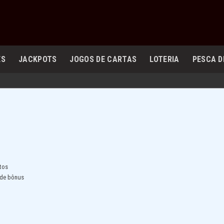
ES
JACKPOTS
JOGOS DE CARTAS
LOTERIA
PESCA D
tos
 de bônus