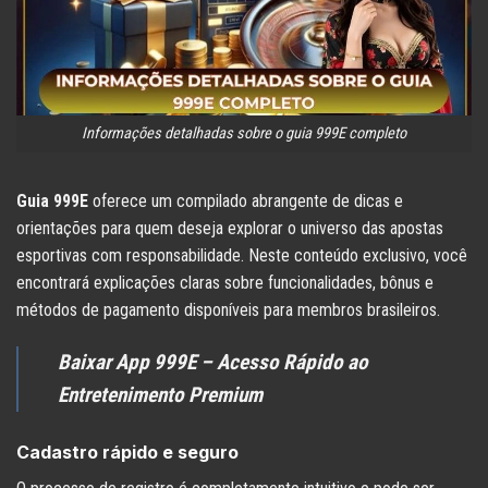
Informações detalhadas sobre o guia 999E completo
Guia 999E
oferece um compilado abrangente de dicas e
orientações para quem deseja explorar o universo das apostas
esportivas com responsabilidade. Neste conteúdo exclusivo, você
encontrará explicações claras sobre funcionalidades, bônus e
métodos de pagamento disponíveis para membros brasileiros.
Baixar App 999E
– Acesso Rápido ao
Entretenimento Premium
Cadastro rápido e seguro