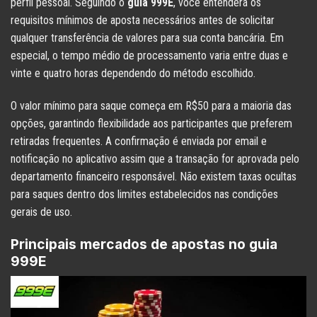
perfil pessoal. Seguindo o
guia 999E
, você entenderá os
requisitos mínimos de aposta necessários antes de solicitar
qualquer transferência de valores para sua conta bancária. Em
especial, o tempo médio de processamento varia entre duas e
vinte e quatro horas dependendo do método escolhido.
O valor mínimo para saque começa em R$50 para a maioria das
opções, garantindo flexibilidade aos participantes que preferem
retiradas frequentes. A confirmação é enviada por email e
notificação no aplicativo assim que a transação for aprovada pelo
departamento financeiro responsável. Não existem taxas ocultas
para saques dentro dos limites estabelecidos nas condições
gerais de uso.
Principais mercados de apostas no guia
999E