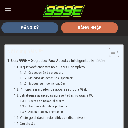
Chuyển
đến
nội
dung
ĐĂNG KÝ
ĐĂNG NHẬP
Nội dung bài viết
Guia 999E – Segredos Para Apostas Inteligentes Em 2026
O que você encontra no guia 999E completo
Cadastro rápido e seguro
Métodos de depósito disponíveis
Saques sem complicações
Principais mercados de apostas no guia 999E
Estratégias avançadas apresentadas no guia 999E
Gestão de banca eficiente
Análise estatística profunda
Apostas ao vivo rentáveis
Visão geral das funcionalidades disponíveis
Conclusão