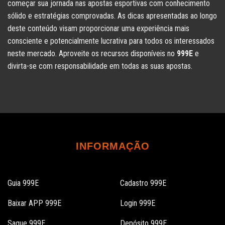
começar sua jornada nas apostas esportivas com conhecimento
sólido e estratégias comprovadas. As dicas apresentadas ao longo
deste conteúdo visam proporcionar uma experiência mais
consciente e potencialmente lucrativa para todos os interessados
neste mercado. Aproveite os recursos disponíveis no
999E
e
divirta-se com responsabilidade em todas as suas apostas.
INFORMAÇÃO
Guia 999E
Cadastro 999E
Baixar APP 999E
Login 999E
Saque 999E
Depósito 999E