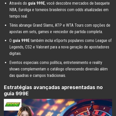
Através do
guia 999E
, você descobre mercados de basquete
NBA, Euroliga e torneios brasileiros com odds atualizadas em
tempo real.
Tênis abrange Grand Slams, ATP e WTA Tours com opções de
apostas em sets, games e vencedor de partida completa.
O
guia 999E
também inclui eSports populares como League of
Legends, CS2 e Valorant para a nova geração de apostadores
digitais.
Eventos especiais como política, entretenimento e reality
shows complementam o catálogo oferecendo diversão além
das quadras e campos tradicionais.
Estratégias avançadas apresentadas no
guia 999E