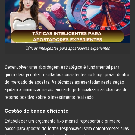
Táticas inteligentes para apostadores experientes
Desenvolver uma abordagem estratégica é fundamental para
quem deseja obter resultados consistentes no longo prazo dentro
do mercado de apostas. As técnicas apresentadas nesta seção
ajudam a minimizar riscos enquanto potencializam as chances de
retorno positivo sobre o investimento realizado.
Gestão de banca eficiente
Estabelecer um orçamento fixo mensal representa o primeiro
passo para apostar de forma responsável sem comprometer suas