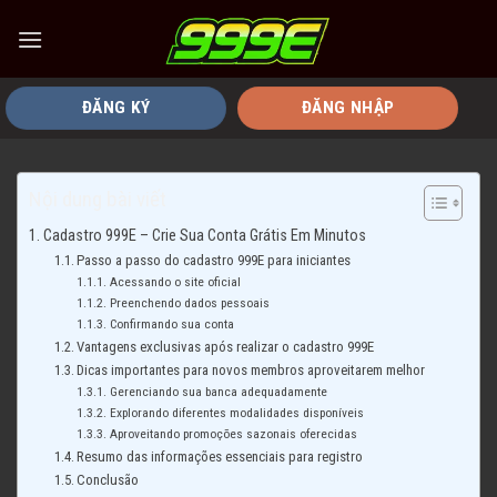
Chuyển
đến
nội
dung
ĐĂNG KÝ
ĐĂNG NHẬP
Nội dung bài viết
Cadastro 999E – Crie Sua Conta Grátis Em Minutos
Passo a passo do cadastro 999E para iniciantes
Acessando o site oficial
Preenchendo dados pessoais
Confirmando sua conta
Vantagens exclusivas após realizar o cadastro 999E
Dicas importantes para novos membros aproveitarem melhor
Gerenciando sua banca adequadamente
Explorando diferentes modalidades disponíveis
Aproveitando promoções sazonais oferecidas
Resumo das informações essenciais para registro
Conclusão