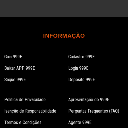
INFORMAÇÃO
Guia 999E
Cadastro 999E
Baixar APP 999E
Login 999E
Saque 999E
Depósito 999E
Política de Privacidade
Apresentação do 999E
Isenção de Responsabilidade
Perguntas Frequentes (FAQ)
Termos e Condições
Agente 999E