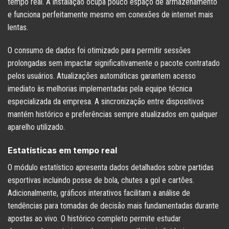
tempo real. A instalação ocupa pouco espaço de armazenamento
e funciona perfeitamente mesmo em conexões de internet mais
lentas.
O consumo de dados foi otimizado para permitir sessões
prolongadas sem impactar significativamente o pacote contratado
pelos usuários. Atualizações automáticas garantem acesso
imediato às melhorias implementadas pela equipe técnica
especializada da empresa. A sincronização entre dispositivos
mantém histórico e preferências sempre atualizados em qualquer
aparelho utilizado.
Estatísticas em tempo real
O módulo estatístico apresenta dados detalhados sobre partidas
esportivas incluindo posse de bola, chutes a gol e cartões.
Adicionalmente, gráficos interativos facilitam a análise de
tendências para tomadas de decisão mais fundamentadas durante
apostas ao vivo. O histórico completo permite estudar