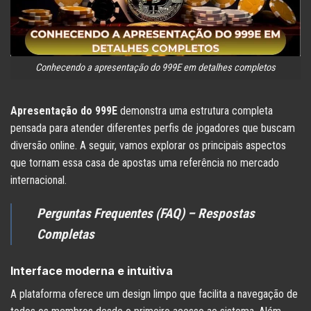
Conhecendo a apresentação do 999E em detalhes completos
Apresentação do 999E
demonstra uma estrutura completa
pensada para atender diferentes perfis de jogadores que buscam
diversão online. A seguir, vamos explorar os principais aspectos
que tornam essa casa de apostas uma referência no mercado
internacional.
Perguntas Frequentes
(FAQ) – Respostas
Completas
Interface moderna e intuitiva
A plataforma oferece um design limpo que facilita a navegação de