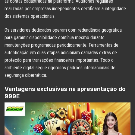
às contas cadastradas na plataforma. Auditorias regulares
realizadas por empresas independentes certificam a integridade
dos sistemas operacionais.
Os servidores dedicados operam com redundância geográfica
para garantir disponibilidade contínua mesmo durante
manutenções programadas periodicamente. Ferramentas de
autenticação em duas etapas adicionam camadas extras de
proteção para transações financeiras importantes. Todo o
ambiente digital segue rigorosos padrões internacionais de
segurança cibernética.
Vantagens exclusivas na apresentação do
999E