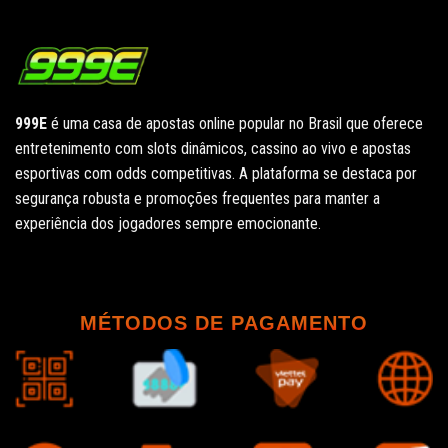
999E
é uma casa de apostas online popular no Brasil que oferece
entretenimento com slots dinâmicos, cassino ao vivo e apostas
esportivas com odds competitivas. A plataforma se destaca por
segurança robusta e promoções frequentes para manter a
experiência dos jogadores sempre emocionante.
MÉTODOS DE PAGAMENTO