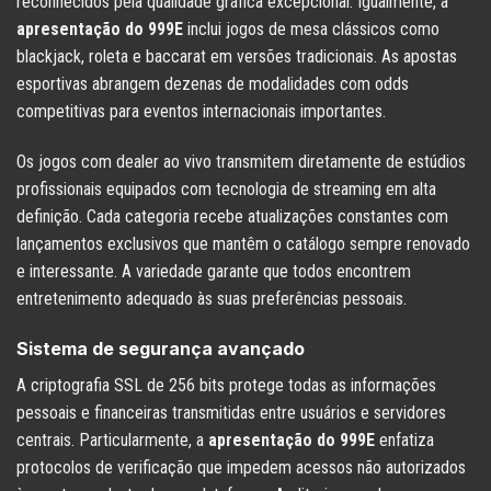
reconhecidos pela qualidade gráfica excepcional. Igualmente, a
apresentação do 999E
inclui jogos de mesa clássicos como
blackjack, roleta e baccarat em versões tradicionais. As apostas
esportivas abrangem dezenas de modalidades com odds
competitivas para eventos internacionais importantes.
Os jogos com dealer ao vivo transmitem diretamente de estúdios
profissionais equipados com tecnologia de streaming em alta
definição. Cada categoria recebe atualizações constantes com
lançamentos exclusivos que mantêm o catálogo sempre renovado
e interessante. A variedade garante que todos encontrem
entretenimento adequado às suas preferências pessoais.
Sistema de segurança avançado
A criptografia SSL de 256 bits protege todas as informações
pessoais e financeiras transmitidas entre usuários e servidores
centrais. Particularmente, a
apresentação do 999E
enfatiza
protocolos de verificação que impedem acessos não autorizados