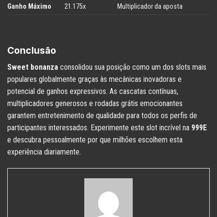
Ganho Máximo
21.175x
Multiplicador da aposta
Conclusão
Sweet bonanza
consolidou sua posição como um dos slots mais
populares globalmente graças às mecânicas inovadoras e
potencial de ganhos expressivos. As cascatas contínuas,
multiplicadores generosos e rodadas grátis emocionantes
garantem entretenimento de qualidade para todos os perfis de
participantes interessados. Experimente este slot incrível na
999E
e descubra pessoalmente por que milhões escolhem esta
experiência diariamente.