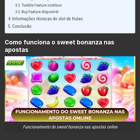
Tumble Feature contínuo
Buy Feature disponível
Informações técnicas do slot de frutas
Conclusão
Como funciona o sweet bonanza nas
apostas
Funcionamento do sweet bonanza nas apostas online