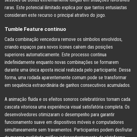
raras. Este potencial ilimitado explica por que tantos entusiastas
consideram este recurso o principal atrativo do jogo.
Tumble Feature contínuo
Cada combinação vencedora remove os símbolos envolvidos,
criando espaços para novos ícones caírem das posições
superiores automaticamente. Este processo continua
indefinidamente enquanto novas combinações se formarem
durante uma única aposta inicial realizada pelo participante. Dessa
forma, uma rodada aparentemente comum pode se transformar
em sequência extraordinária de ganhos consecutivos acumulados.
A animação fluida e os efeitos sonoros celebratórios tornam cada
cascata vitoriosa uma experiência visual satisfatória completa. Os
desenvolvedores otimizaram o desempenho para garantir
funcionamento suave em dispositivos móveis e computadores
simultaneamente sem travamentos. Participantes podem desfrutar