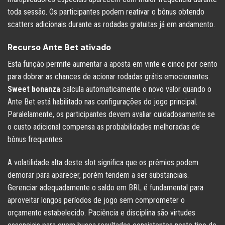
toda sessão. Os participantes podem reativar o bônus obtendo
scatters adicionais durante as rodadas gratuitas já em andamento.
Recurso Ante Bet ativado
Esta função permite aumentar a aposta em vinte e cinco por cento
para dobrar as chances de acionar rodadas grátis emocionantes.
Sweet bonanza
calcula automaticamente o novo valor quando o
Ante Bet está habilitado nas configurações do jogo principal.
Paralelamente, os participantes devem avaliar cuidadosamente se
o custo adicional compensa as probabilidades melhoradas de
bônus frequentes.
A volatilidade alta deste slot significa que os prêmios podem
demorar para aparecer, porém tendem a ser substanciais.
Gerenciar adequadamente o saldo em BRL é fundamental para
aproveitar longos períodos de jogo sem comprometer o
orçamento estabelecido. Paciência e disciplina são virtudes