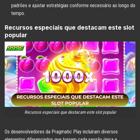
padrões e ajustar estratégias conforme necessário ao longo do
tempo.
Recursos especiais que destacam este slot
popular
Recursos especiais que destacam este slot popular
Os desenvolvedores da Pragmatic Play incluíram diversos
elementos diferenciados que tornam cada sessão única e