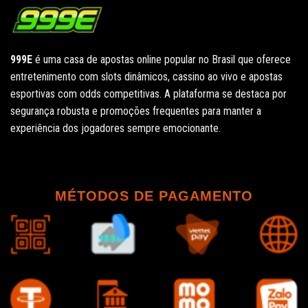
999E
é uma casa de apostas online popular no Brasil que oferece
entretenimento com slots dinâmicos, cassino ao vivo e apostas
esportivas com odds competitivas. A plataforma se destaca por
segurança robusta e promoções frequentes para manter a
experiência dos jogadores sempre emocionante.
MÉTODOS DE PAGAMENTO