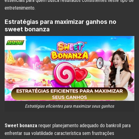
essenciais para quem busca resultados consistentes neste tipo de
entretenimento.
Estratégias para maximizar ganhos no
sweet bonanza
Estratégias eficientes para maximizar seus ganhos
Sweet bonanza
requer planejamento adequado do bankroll para
enfrentar sua volatilidade característica sem frustrações