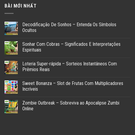
BÀI MỚI NHẤT
Decodificação De Sonhos – Entenda Os Símbolos
Ocultos
Sonhar Com Cobras – Significados E Interpretações
Espirituais
Loteria Super-rápida – Sorteios Instantâneos Com
Prêmios Reais
Sweet Bonanza – Slot de Frutas Com Multiplicadores
Incríveis
Zombie Outbreak – Sobreviva ao Apocalipse Zumbi
Online