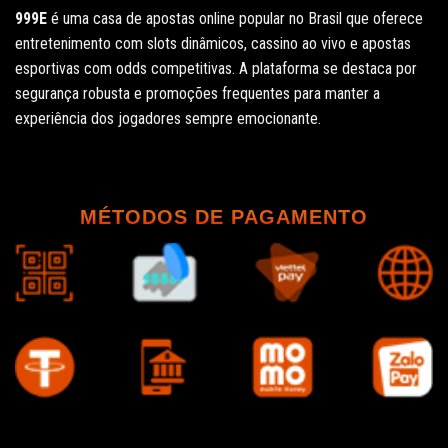
999E
é uma casa de apostas online popular no Brasil que oferece
entretenimento com slots dinâmicos, cassino ao vivo e apostas
esportivas com odds competitivas. A plataforma se destaca por
segurança robusta e promoções frequentes para manter a
experiência dos jogadores sempre emocionante.
MÉTODOS DE PAGAMENTO