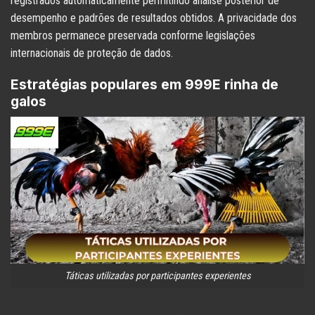
registrados automaticamente permitindo análise posterior de
desempenho e padrões de resultados obtidos. A privacidade dos
membros permanece preservada conforme legislações
internacionais de proteção de dados.
Estratégias populares em 999E rinha de
galos
Táticas utilizadas por participantes experientes