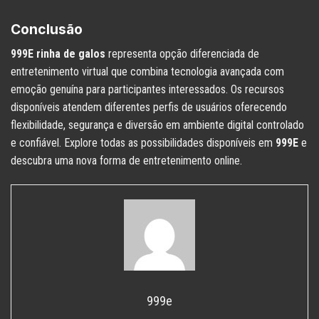
Conclusão
999E rinha de galos
representa opção diferenciada de
entretenimento virtual que combina tecnologia avançada com
emoção genuína para participantes interessados. Os recursos
disponíveis atendem diferentes perfis de usuários oferecendo
flexibilidade, segurança e diversão em ambiente digital controlado
e confiável. Explore todas as possibilidades disponíveis em
999E
e
descubra uma nova forma de entretenimento online.
999e