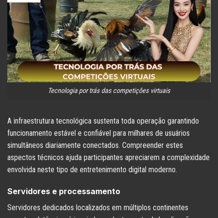
Tecnologia por trás das competições virtuais
A infraestrutura tecnológica sustenta toda operação garantindo
funcionamento estável e confiável para milhares de usuários
simultâneos diariamente conectados. Compreender estes
aspectos técnicos ajuda participantes apreciarem a complexidade
envolvida neste tipo de entretenimento digital moderno.
Servidores e processamento
Servidores dedicados localizados em múltiplos continentes