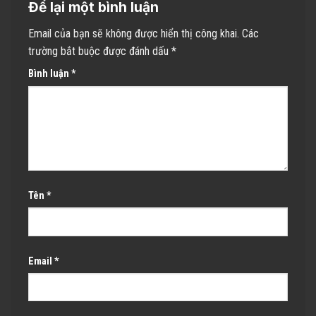
Để lại một bình luận
Email của bạn sẽ không được hiển thị công khai.
Các
trường bắt buộc được đánh dấu
*
Bình luận
*
Tên
*
Email
*