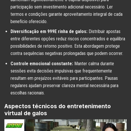
participação sem investimento adicional necessário. Ler
termos e condições garante aproveitamento integral de cada
benefício oferecido.
Diversificação em 999E rinha de galos:
Distribuir apostas
entre diferentes opções reduz riscos concentrados e equilibra
possibilidades de retorno positivo. Esta abordagem protege
contra sequências negativas prolongadas que podem ocorrer.
Controle emocional constante:
Manter calma durante
sessões evita decisões impulsivas que frequentemente
resultam em prejuízos evitáveis para participantes. Pausas
regulares ajudam preservar clareza mental necessária para
escolhas racionais.
Aspectos técnicos do entretenimento
virtual de galos