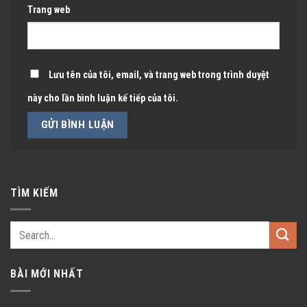
Trang web
Lưu tên của tôi, email, và trang web trong trình duyệt
này cho lần bình luận kế tiếp của tôi.
TÌM KIẾM
BÀI MỚI NHẤT