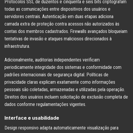
Protocolos SSL de duzentos e cinquenta e seis bits criptografam
todas as comunicações entre dispositivos dos usuários e
servidores centrais. Autenticação em duas etapas adiciona
camada extra de proteção contra acessos não autorizados às
contas dos membros cadastrados. Firewalls avançados bloqueiam
tentativas de invasão e ataques maliciosos direcionados à
infraestrutura.
Adicionalmente, auditorias independentes verificam
periodicamente integridade dos sistemas e conformidade com
padrões internacionais de segurança digital. Políticas de
privacidade claras explicam exatamente como informações
pessoais são coletadas, armazenadas e utilizadas pela operação.
Direitos dos usuários incluem solicitação de exclusão completa de
dados conforme regulamentações vigentes.
Interface e usabilidade
Design responsivo adapta automaticamente visualização para