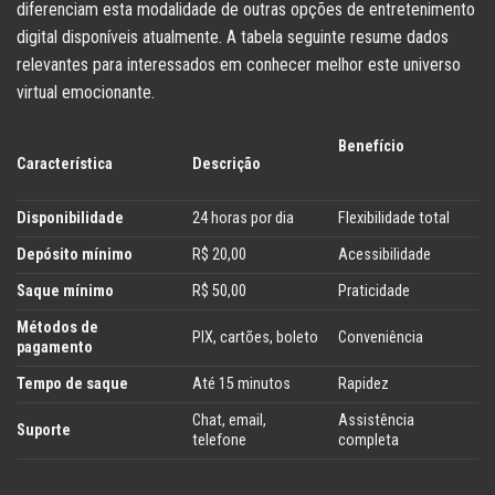
diferenciam esta modalidade de outras opções de entretenimento
digital disponíveis atualmente. A tabela seguinte resume dados
relevantes para interessados em conhecer melhor este universo
virtual emocionante.
Benefício
Característica
Descrição
Disponibilidade
24 horas por dia
Flexibilidade total
Depósito mínimo
R$ 20,00
Acessibilidade
Saque mínimo
R$ 50,00
Praticidade
Métodos de
PIX, cartões, boleto
Conveniência
pagamento
Tempo de saque
Até 15 minutos
Rapidez
Chat, email,
Assistência
Suporte
telefone
completa