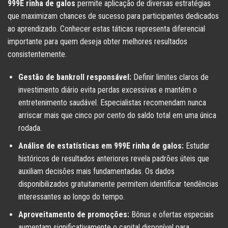
999E rinha de galos
permite aplicação de diversas estratégias
que maximizam chances de sucesso para participantes dedicados
ao aprendizado. Conhecer estas táticas representa diferencial
importante para quem deseja obter melhores resultados
consistentemente.
Gestão de bankroll responsável:
Definir limites claros de
investimento diário evita perdas excessivas e mantém o
entretenimento saudável. Especialistas recomendam nunca
arriscar mais que cinco por cento do saldo total em uma única
rodada.
Análise de estatísticas em 999E rinha de galos:
Estudar
históricos de resultados anteriores revela padrões úteis que
auxiliam decisões mais fundamentadas. Os dados
disponibilizados gratuitamente permitem identificar tendências
interessantes ao longo do tempo.
Aproveitamento de promoções:
Bônus e ofertas especiais
aumentam significativamente o capital disponível para