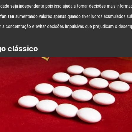
dada seja independente pois isso ajuda a tomar decisões mais informa
fan tan
aumentando valores apenas quando tiver lucros acumulados suf
r a concentração e evitar decisões impulsivas que prejudicam o dese
go clássico