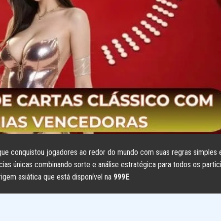
que conquistou jogadores ao redor do mundo com suas regras simples 
ias únicas combinando sorte e análise estratégica para todos os partic
igem asiática que está disponível na
999E
.