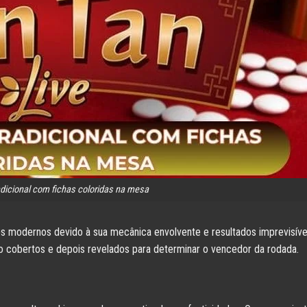
adicional com fichas coloridas na mesa
os modernos devido à sua mecânica envolvente e resultados imprevisíve
o cobertos e depois revelados para determinar o vencedor da rodada.