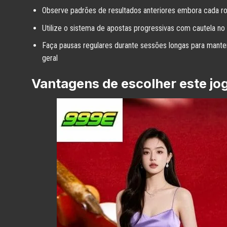
Observe padrões de resultados anteriores embora cada ro
Utilize o sistema de apostas progressivas com cautela no
Faça pausas regulares durante sessões longas para mante
geral
Vantagens de escolher este jo