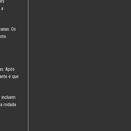
tes
 a
canas. Os
nte.
as. Após
ante é que
s incluem
da rodada