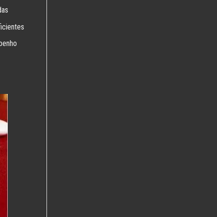
das
icientes
mpenho